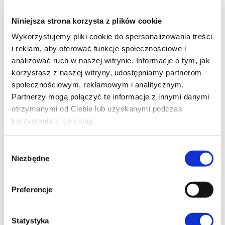
Wykorzystujemy nowe elementy oparte na :
Niniejsza strona korzysta z plików cookie
kształtowaniu osobowości
Wykorzystujemy pliki cookie do spersonalizowania treści
pobudzaniu kreatywności od
i reklam, aby oferować funkcje społecznościowe i
rozwiązywania realnych problemów
analizować ruch w naszej witrynie. Informacje o tym, jak
trening nad podmiotowym rozwojem
korzystasz z naszej witryny, udostępniamy partnerom
dziecka
społecznościowym, reklamowym i analitycznym.
Partnerzy mogą połączyć te informacje z innymi danymi
Nasi trenerzy to ludzie z pasją i misją , których
otrzymanymi od Ciebie lub uzyskanymi podczas
celem jest wydobycie potencjału osobowego
korzystania z ich usług.
dziecka.
Osiągamy to dzięki zajęciom takim jak :
W
Niezbędne
y
podstawy kreatywności
b
rozwój umiejętności społecznych,
ó
Preferencje
odkrywanie samego siebie,
r
z
które prowadzone są metodami warsztatową i
g
Statystyka