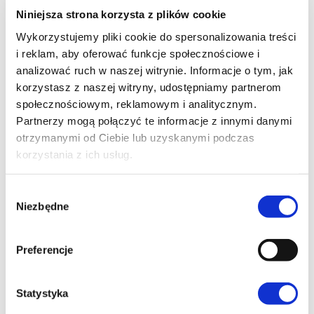
Niniejsza strona korzysta z plików cookie
Wykorzystujemy pliki cookie do spersonalizowania treści
i reklam, aby oferować funkcje społecznościowe i
analizować ruch w naszej witrynie. Informacje o tym, jak
korzystasz z naszej witryny, udostępniamy partnerom
społecznościowym, reklamowym i analitycznym.
Partnerzy mogą połączyć te informacje z innymi danymi
Kurs – język polski nauczany w języku
otrzymanymi od Ciebie lub uzyskanymi podczas
ukraińskim.
korzystania z ich usług.
W
Niezbędne
y
b
ó
Preferencje
r
z
g
Statystyka
o