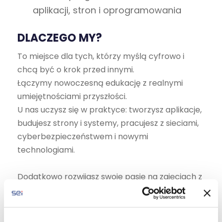
aplikacji, stron i oprogramowania
DLACZEGO MY?
To miejsce dla tych, którzy myślą cyfrowo i
chcą być o krok przed innymi.
Łączymy nowoczesną edukację z realnymi
umiejętnościami przyszłości.
U nas uczysz się w praktyce: tworzysz aplikacje,
budujesz strony i systemy, pracujesz z sieciami,
cyberbezpieczeństwem i nowymi
technologiami.
Dodatkowo rozwijasz swoje pasje na zajęciach z
gamingu, sztucznej inteligencji (AI) oraz
dronów
, gdzie poznajesz najnowsze
technologie i uczysz się ich praktycznego