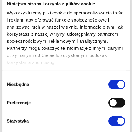
Niniejsza strona korzysta z plików cookie
wykorzystania.
A zajęcia z
WF odbywają się w
Wykorzystujemy pliki cookie do spersonalizowania treści
profesjonalnym klubie fitness
, dzięki czemu
i reklam, aby oferować funkcje społecznościowe i
analizować ruch w naszej witrynie. Informacje o tym, jak
masz dostęp do nowoczesnego sprzętu i
korzystasz z naszej witryny, udostępniamy partnerom
komfortowych warunków treningu.
społecznościowym, reklamowym i analitycznym.
Partnerzy mogą połączyć te informacje z innymi danymi
otrzymanymi od Ciebie lub uzyskanymi podczas
korzystania z ich usług.
Zadaj pytanie
W
Niezbędne
y
b
ó
Preferencje
r
z
g
Statystyka
o