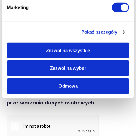
d
Marketing
y
Pokaż szczegóły
Zezwól na wszystkie
Zezwól na wybór
Odmowa
Przeczytałem i akceptuję
politykę
przetwarzania danych osobowych