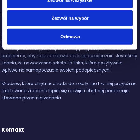
O Szkołach Edukacji Innowacyjnej
Zezwól na wybór
Nowoczesna szkoła to przede wszystkim szkoła przyjazna,
Odmowa
która dba o swoich podopiecznych i ich rodziców. W Szkołach
Edukacji Innowacyjnej zapewniamy przyjazną atmosferę i
pragniemy, aby nasi uczniowie czuli się bezpiecznie. Jesteśmy
zdania, że nowoczesna szkoła to taka, która pozytywnie
wpływa na samopoczucie swoich podopiecznych.
Młodzież, która chętnie chodzi do szkoły i jest w niej przyjaźnie
traktowana znacznie lepiej się rozwija i chętniej podejmuje
stawiane przed nią zadania.
Kontakt